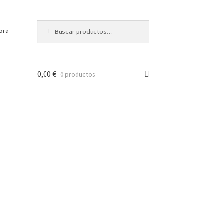
Buscar
Buscar
pra
por:
0,00
€
0 productos