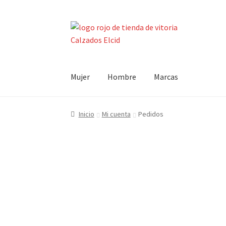
Ir
Ir
a
al
la
contenido
navegación
Mujer
Hombre
Marcas
Inicio
Mi cuenta
Pedidos