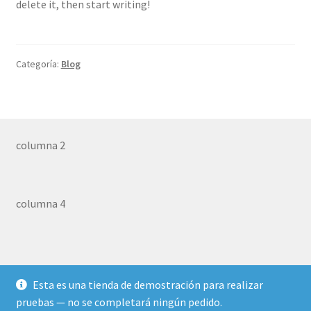
delete it, then start writing!
Categoría:
Blog
columna 2
columna 4
Esta es una tienda de demostración para realizar
© Calzados Elcid 2026
pruebas — no se completará ningún pedido.
Construido con WooCommerce
.