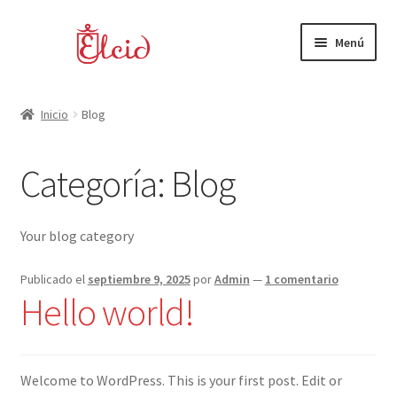
Ir
Ir
Menú
a
al
la
contenido
Mujer
navegación
Inicio
Blog
Hombre
Categoría:
Blog
Marcas
Your blog category
Publicado el
septiembre 9, 2025
por
Admin
—
1 comentario
Hello world!
Welcome to WordPress. This is your first post. Edit or